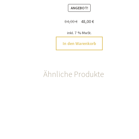
ANGEBOT!
Ursprünglicher
Aktueller
84,00
€
48,00
€
Preis
Preis
inkl. 7 % MwSt.
war:
ist:
84,00 €
48,00 €.
In den Warenkorb
Ähnliche Produkte