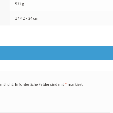
531 g
17 × 2 × 24 cm
entlicht.
Erforderliche Felder sind mit
*
markiert