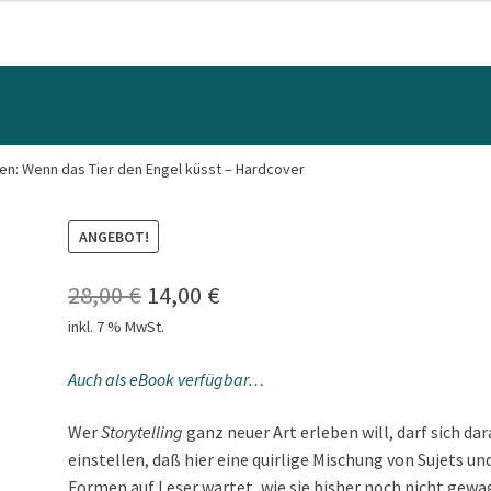
n: Wenn das Tier den Engel küsst – Hardcover
ANGEBOT!
Ursprünglicher
Aktueller
28,00
€
14,00
€
inkl. 7 % MwSt.
Preis
Preis
war:
ist:
Auch als eBook verfügbar…
28,00 €
14,00 €.
Wer
Storytelling
ganz neuer Art erleben will, darf sich dar
einstellen, daß hier eine quirlige Mischung von Sujets un
Formen auf Leser wartet, wie sie bisher noch nicht gewa