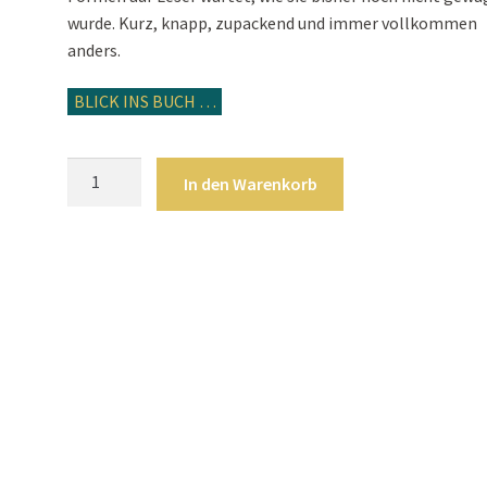
wurde. Kurz, knapp, zupackend und immer vollkommen
anders.
BLICK INS BUCH …
Ungewöhnliche
In den Warenkorb
Kurzgeschichten:
Wenn
das
Tier
den
Engel
küsst
-
Hardcover
Menge