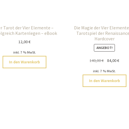
r Tarot der Vier Elemente –
Die Magie der Vier Elemente
olgreich Kartenlegen – eBook
Tarotspiel der Renaissance
Hardcover
12,00
€
ANGEBOT!
inkl. 7 % MwSt.
Ursprüngliche
Aktue
140,00
€
84,00
€
In den Warenkorb
Preis
Preis
inkl. 7 % MwSt.
war:
ist:
140,00 €
84,00 
In den Warenkorb