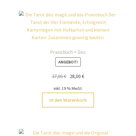
Praxisbuch + Disc
ANGEBOT!
Ursprünglicher
Aktueller
37,00
€
28,00
€
Preis
Preis
inkl. 19 % MwSt.
war:
ist:
37,00 €
28,00 €.
In den Warenkorb