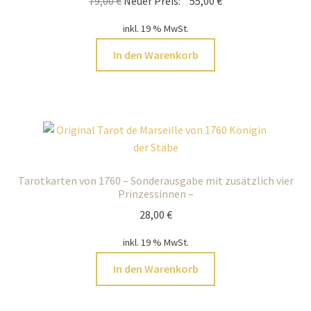
79,00
€
Neuer Preis:
55,00
€
Preis
Preis
inkl. 19 % MwSt.
war:
ist:
79,00 €
55,00 €.
In den Warenkorb
Tarotkarten von 1760 – Sonderausgabe mit zusätzlich vier
Prinzessinnen –
28,00
€
inkl. 19 % MwSt.
In den Warenkorb