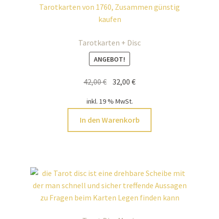
Tarotkarten + Disc
ANGEBOT!
Ursprünglicher
Aktueller
42,00
€
32,00
€
Preis
Preis
inkl. 19 % MwSt.
war:
ist:
42,00 €
32,00 €.
In den Warenkorb